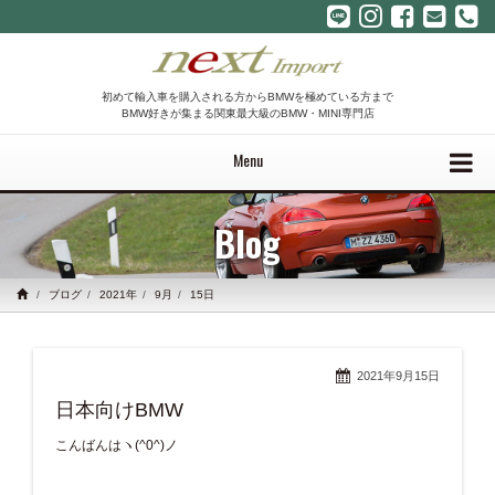
初めて輸入車を購入される方からBMWを極めている方まで
BMW好きが集まる関東最大級のBMW・MINI専門店
Menu
Blog
ブログ
2021年
9月
15日
2021年9月15日
日本向けBMW
こんばんはヽ(^0^)ノ