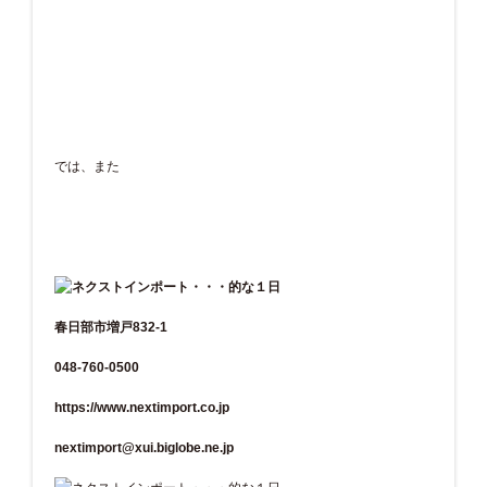
では、また
春日部市増戸832-1
048-760-0500
https://www.nextimport.co.jp
nextimport@xui.biglobe.ne.jp