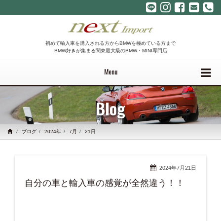
初めて輸入車を購入される方からBMWを極めている方まで
BMW好きが集まる関東最大級のBMW・MINI専門店
Menu
Blog
ブログ
2024年
7月
21日
2024年7月21日
自分の車と輸入車の感覚が全然違う！！