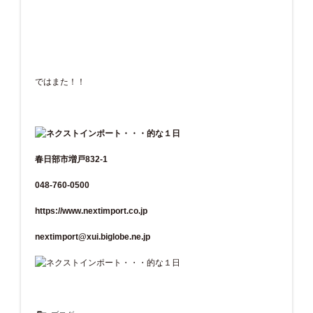
ではまた！！
春日部市増戸832-1
048-760-0500
https://www.nextimport.co.jp
nextimport@xui.biglobe.ne.jp