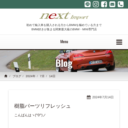
初めて輸入車を購入される方からBMWを極めている方まで
BMW好きが集まる関東最大級のBMW・MINI専門店
Menu
Blog
ブログ
2024年
7月
14日
2024年7月14日
樹脂パーツリフレッシュ
こんばんはヽ(^0^)ノ