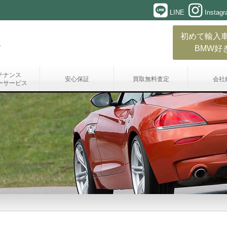
LINE
Instag
初めて輸入
BMW好
テナンス
安心保証
買取無料査定
会社
ーサービス