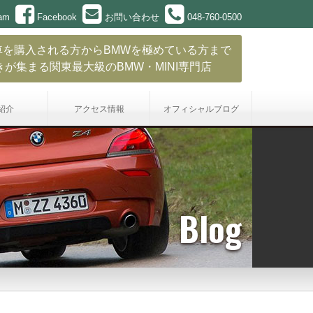
ram
Facebook
お問い合わせ
048-760-0500
車を購入される方からBMWを極めている方まで
きが集まる関東最大級のBMW・MINI専門店
紹介
アクセス情報
オフィシャル
ブログ
Blog