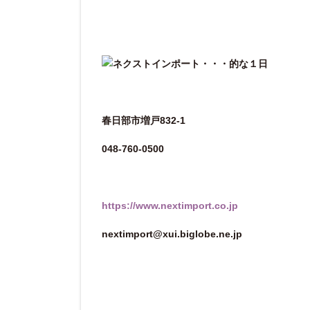
春日部市増戸832-1
048-760-0500
https://www.nextimport.co.jp
nextimport@xui.biglobe.ne.jp