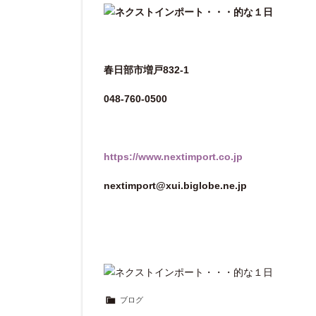
春日部市増戸832-1
048-760-0500
https://www.nextimport.co.jp
nextimport@xui.biglobe.ne.jp
ブログ