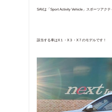
SAVは「Sport Activity Vehicle」スポ
該当する車はX１・X３・X７のモデルです！