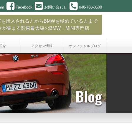
ram
Facebook
お問い合わせ
048-760-0500
車を購入される方からBMWを極めている方まで
きが集まる関東最大級のBMW・MINI専門店
紹介
アクセス情報
オフィシャル
ブログ
Blog