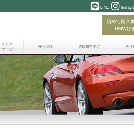
LINE
Instag
初めて輸入
BMW好
テナンス
安心保証
買取無料査定
会社
ーサービス