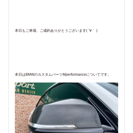
本日もご来場、ご成約ありがとうございます( ´∀｀ )
本日はBMWのカスタムパーツMperformanceについてです。