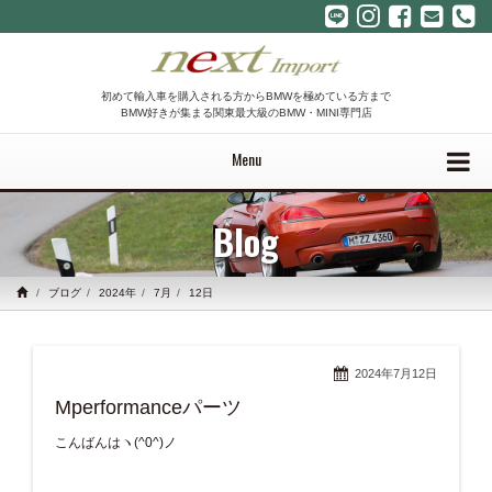
初めて輸入車を購入される方からBMWを極めている方まで
BMW好きが集まる関東最大級のBMW・MINI専門店
Menu
Blog
ブログ
2024年
7月
12日
2024年7月12日
Mperformanceパーツ
こんばんはヽ(^0^)ノ