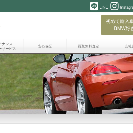
LINE
Instag
初めて輸入
BMW好
テナンス
安心保証
買取無料査定
会社
ーサービス