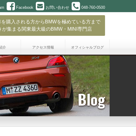
ram
Facebook
お問い合わせ
048-760-0500
車を購入される方からBMWを極めている方まで
きが集まる関東最大級のBMW・MINI専門店
紹介
アクセス情報
オフィシャル
ブログ
Blog