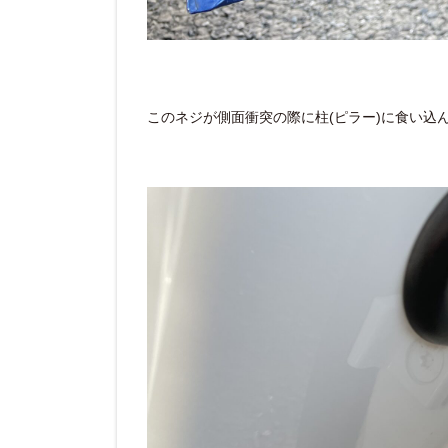
このネジが側面衝突の際に柱(ピラー)に食い込