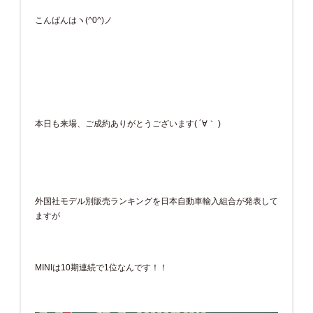
こんばんはヽ(^0^)ノ
本日も来場、ご成約ありがとうございます( ´∀｀ )
外国社モデル別販売ランキングを日本自動車輸入組合が発表して
ますが
MINIは10期連続で1位なんです！！