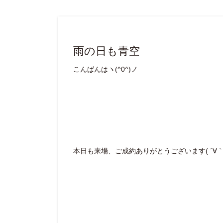
雨の日も青空
こんばんはヽ(^0^)ノ
本日も来場、ご成約ありがとうございます( ´∀｀ 