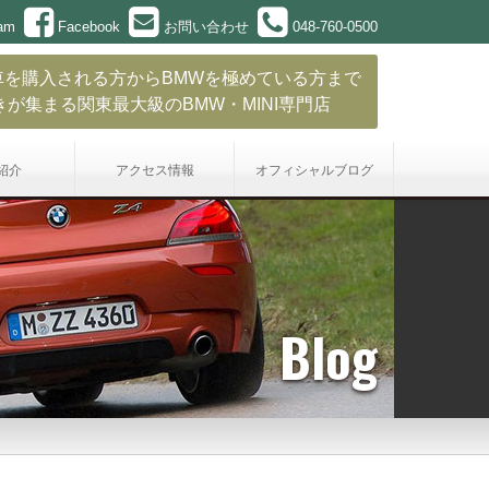
ram
Facebook
お問い合わせ
048-760-0500
車を購入される方からBMWを極めている方まで
きが集まる関東最大級のBMW・MINI専門店
紹介
アクセス情報
オフィシャル
ブログ
Blog