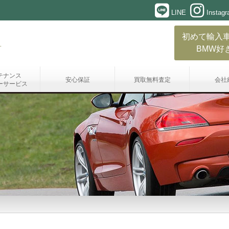
LINE
Instag
初めて輸入
BMW好
テナンス
安心保証
買取無料査定
会社
ーサービス