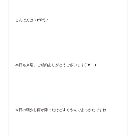
こんばんはヽ(^0^)ノ
本日も来場、ご成約ありがとうございます( ´∀｀ )
今日の朝少し雨が降ったけどすぐやんでよっかたですね