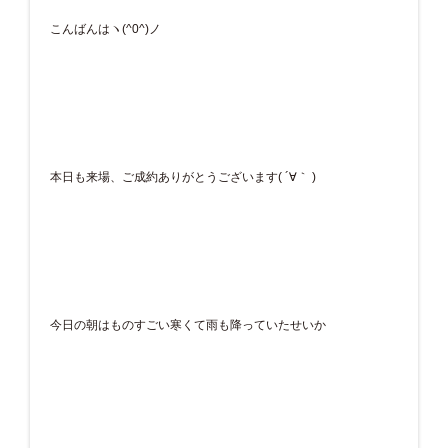
こんばんはヽ(^0^)ノ
本日も来場、ご成約ありがとうございます( ´∀｀ )
今日の朝はものすごい寒くて雨も降っていたせいか