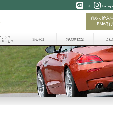
LINE
Instag
初めて輸入
BMW好
テナンス
安心保証
買取無料査定
会社
ーサービス