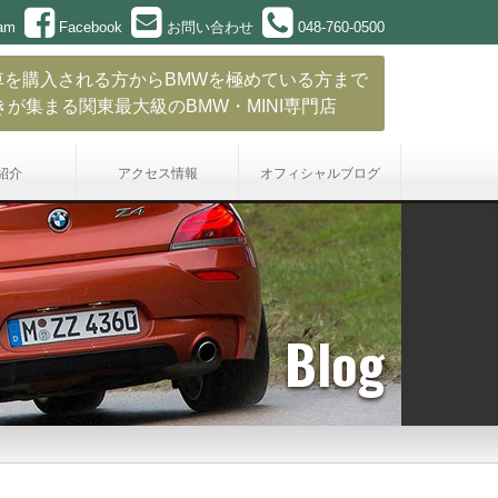
ram
Facebook
お問い合わせ
048-760-0500
車を購入される方からBMWを極めている方まで
きが集まる関東最大級のBMW・MINI専門店
紹介
アクセス情報
オフィシャル
ブログ
Blog