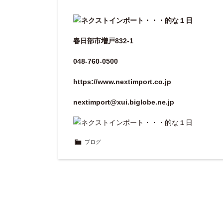
春日部市増戸832-1
048-760-0500
https://www.nextimport.co.jp
nextimport@xui.biglobe.ne.jp
ブログ