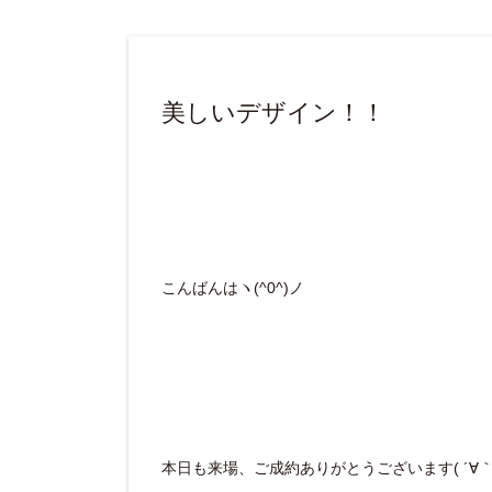
美しいデザイン！！
こんばんはヽ(^0^)ノ
本日も来場、ご成約ありがとうございます( ´∀｀ 