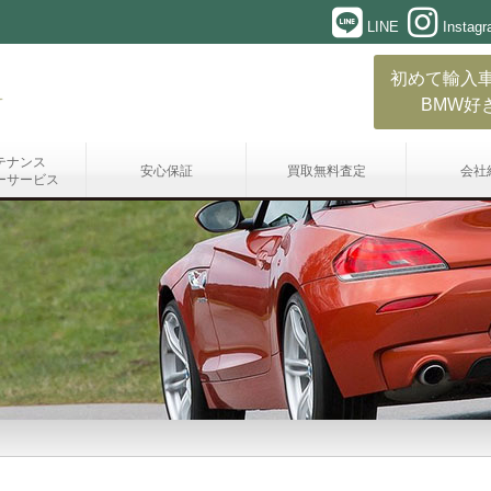
LINE
Instag
初めて輸入
BMW好
テナンス
安心保証
買取無料査定
会社
ーサービス