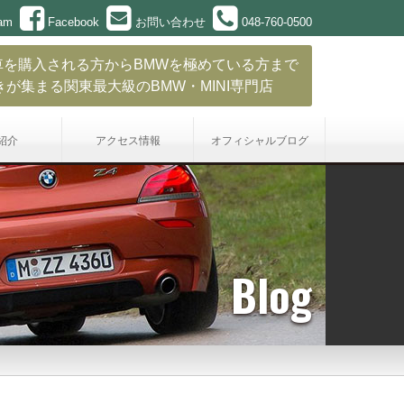
ram
Facebook
お問い合わせ
048-760-0500
車を購入される方からBMWを極めている方まで
きが集まる関東最大級のBMW・MINI専門店
紹介
アクセス情報
オフィシャル
ブログ
Blog